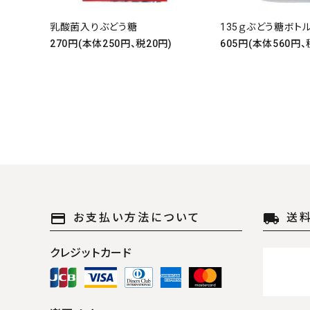
乳酸菌入りぶどう糖
135ｇぶどう糖ボト
270円(本体250円、税20円)
605円(本体560円、
キーワ
カテゴ
payment
local_shipping
お支払い方法について
送
クレジットカード