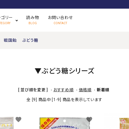
テゴリー
読み物
お問い合わせ
TEGORY
BLOG
CONTACT
戦国飴
ぶどう糖
さくっと食べられる飴
ハードキャンディ
▼ぶどう糖シリーズ
かんで食べられる飴
フルーツキャンディ
[ 並び順を変更 ]
-
おすすめ順
-
価格順
-
新着順
期間限定販売
お土産品・企画品
全 [9] 商品中 [1-9] 商品を表示しています
favorite
favorite