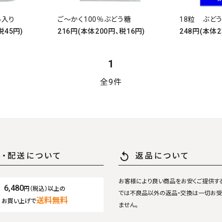
ル入り
ご～かく100％ぶどう糖
18粒 ぶど
税45円)
216円(本体200円、税16円)
248円(本体2
ード
1
リー
全9件
検索する
replay
料・配送について
返品について
お客様により良い商品をお安くご提供す
6,480
円（税込）以上の
では不良品以外の返品・交換は一切お受
送料無料
お買い上げで
ません。