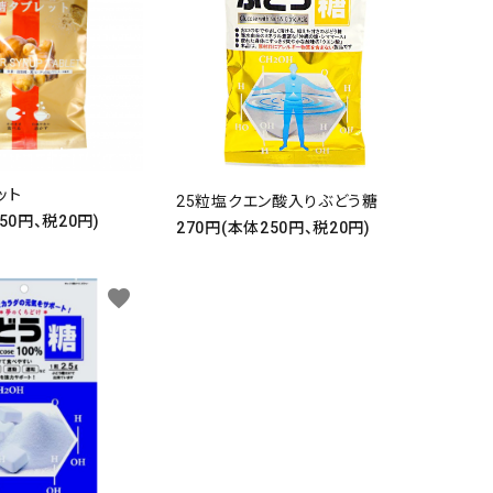
ット
25粒塩クエン酸入りぶどう糖
50円、税20円)
270円(本体250円、税20円)
favorite