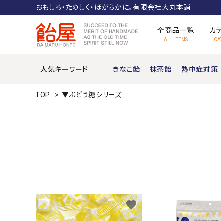
おもしろ・たのしく・ほがらかに。有限会社大丸本舗
全商品一覧
カ
ALL ITEMS
CA
人気キーワード
きなこ飴
抹茶飴
熱中症対策
ぶどう糖
TOP
>
▼ぶどう糖シリーズ
機能性キャンディ
ムカシナツカシ
favorite