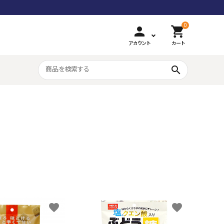
0
person
shopping_cart
アカウント
カート
search
和風豊かな味
カラフル組み飴
favorite
favorite