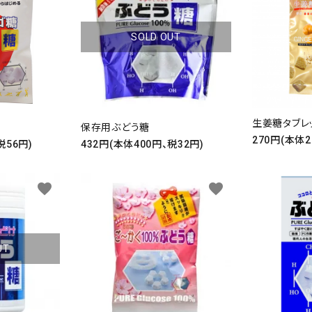
SOLD OUT
生姜糖タブレ
保存用ぶどう糖
270円(本体2
税56円)
432円(本体400円、税32円)
favorite
favorite
UT