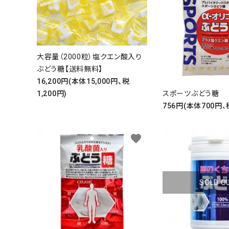
大容量（2000粒）塩クエン酸入り
ぶどう糖【送料無料】
16,200円(本体15,000円、税
スポーツぶどう糖
1,200円)
756円(本体700円、
favorite
SOLD O