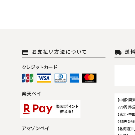
payment
local_shipping
お支払い方法について
送
クレジットカード
楽天ペイ
【中部・関東
770円（税
【東北・中国
935円（税
アマゾンペイ
【北海道】1