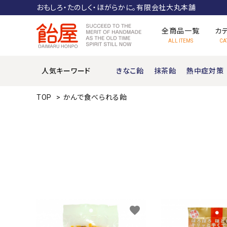
おもしろ・たのしく・ほがらかに。有限会社大丸本舗
全商品一覧
カ
ALL ITEMS
CA
人気キーワード
きなこ飴
抹茶飴
熱中症対策
ぶどう糖
TOP
>
かんで食べられる飴
機能性キャンディ
ムカシナツカシ
favorite