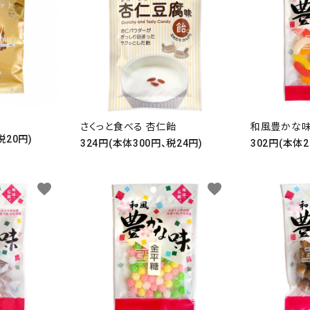
さくっと食べる 杏仁飴
和風豊かな味
税20円)
324円(本体300円、税24円)
302円(本体2
favorite
favorite