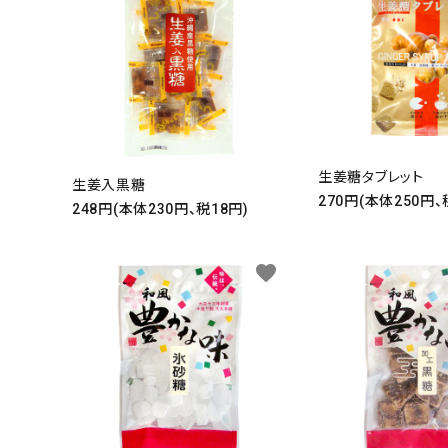
生姜糖タブレット
生姜入黒糖
270円(本体250円、
248円(本体230円、税18円)
favorite