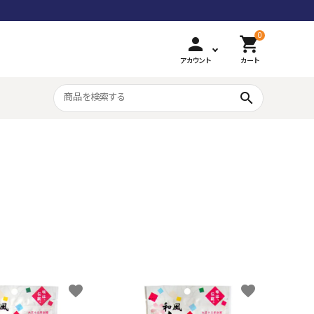
0
person
shopping_cart
アカウント
カート
search
和風豊かな味
カラフル組み飴
favorite
favorite