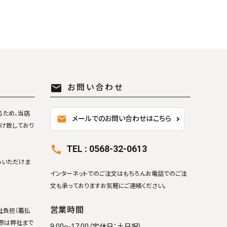
mail
お問い合わせ
るため、当店
mail
メールでのお問い合わせはこちら
け致しており
TEL : 0568-32-0613
call
みいただけま
インターネットでのご注文はもちろんお電話でのご注
文も承っておりますお気軽にご連絡ください。
営業時間
社負担（着払
際は弊社まで
9:00～17:00（定休日：土日祝）