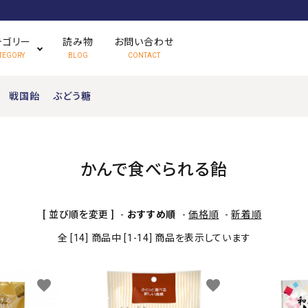
テゴリー
読み物
お問い合わせ
TEGORY
BLOG
CONTACT
戦国飴
ぶどう糖
さくっと食べられる飴
ハードキャンディ
かんで食べられる飴
かんで食べられる飴
フルーツキャンディ
[ 並び順を変更 ]
-
おすすめ順
-
価格順
-
新着順
期間限定販売
お土産品・企画品
全 [14] 商品中 [1-14] 商品を表示しています
favorite
favorite