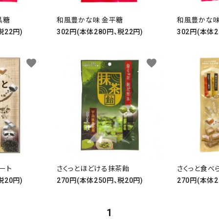
黒糖
和風豊かな味 金平糖
和風豊かな味
税22円)
302円(本体280円、税22円)
302円(本体2
favorite
favorite
ード
リー
ート
さくっと食べ
さくっとほどける抹茶飴
税20円)
270円(本体2
270円(本体250円、税20円)
検索する
1