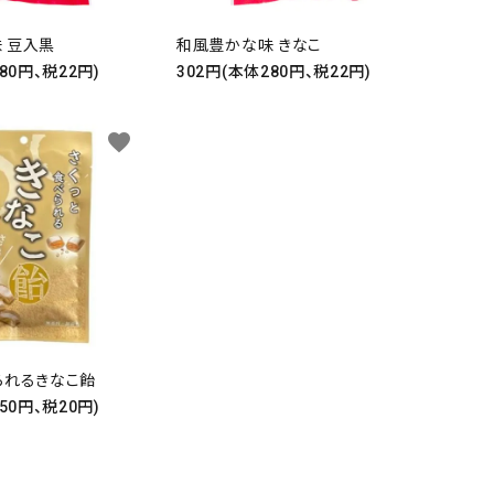
 豆入黒
和風豊かな味 きなこ
80円、税22円)
302円(本体280円、税22円)
favorite
close
られるきなこ飴
50円、税20円)