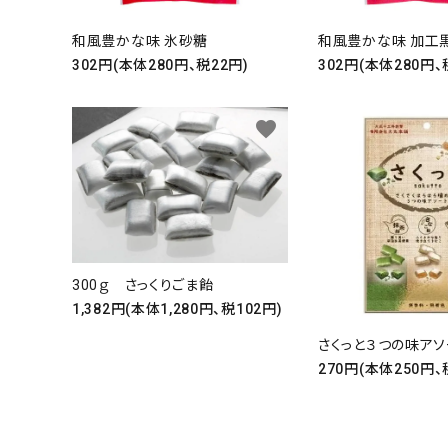
和風豊かな味 氷砂糖
和風豊かな味 加工
302円(本体280円、税22円)
302円(本体280円、
favorite
キーワ
300ｇ さっくりごま飴
1,382円(本体1,280円、税102円)
カテゴ
さくっと３つの味アソ
270円(本体250円、