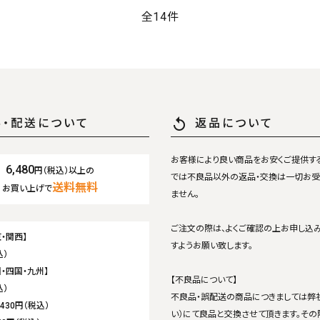
全14件
replay
料・配送について
返品について
お客様により良い商品をお安くご提供す
6,480
円（税込）以上の
では不良品以外の返品・交換は一切お受
送料無料
お買い上げで
ません。
ご注文の際は、よくご確認の上お申し込
・関西】
すようお願い致します。
込）
・四国・九州】
【不良品について】
込）
不良品・誤配送の商品につきましては弊
,430円（税込）
い）にて良品と交換させて頂きます。その