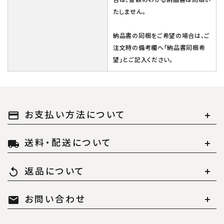
合は、金額のわかる納品書は同梱い
たしません。
納品書の同梱をご希望の場合は、ご
注文時の備考欄へ「納品書同梱希
望」とご記入ください。
お支払い方法について
payment
送料・配送について
local_shipping
返品について
replay
お問い合わせ
mail