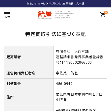
おもしろ・たのしく・ほがらかに。有限会社大丸本舗
0
shopping_cart
特定商取引法に基づく表記
有限会社 大丸本舗
販売業者
適格請求書発行事業者登録番
号：T1180002066500
運営統括責任者名
宇佐美 能基
郵便番号
486-0949
愛知県春日井市惣中町１丁目
住所
41番地
●配送料(詳細は次の通り)