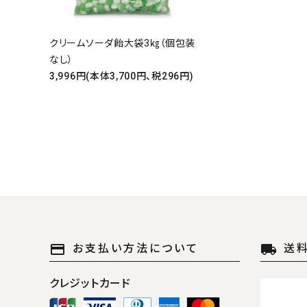
クリームソーダ飴大袋3㎏（個包装
なし）
キーワ
3,996円(本体3,700円、税296円)
カテゴ
payment
local_shipping
お支払い方法について
送
クレジットカード