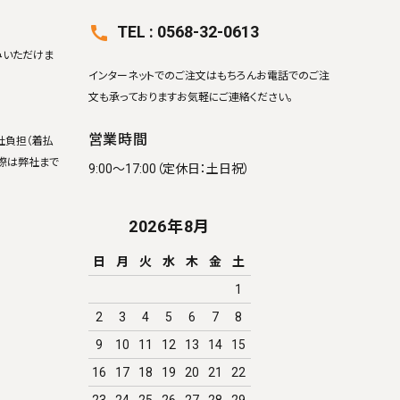
TEL : 0568-32-0613
call
みいただけま
インターネットでのご注文はもちろんお電話でのご注
文も承っておりますお気軽にご連絡ください。
営業時間
社負担（着払
際は弊社まで
9:00～17:00（定休日：土日祝）
2026年8月
日
月
火
水
木
金
土
1
2
3
4
5
6
7
8
9
10
11
12
13
14
15
16
17
18
19
20
21
22