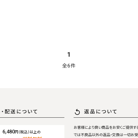
ード
1
リー
全6件
検索する
replay
料・配送について
返品について
お客様により良い商品をお安くご提供す
6,480
円（税込）以上の
では不良品以外の返品・交換は一切お受