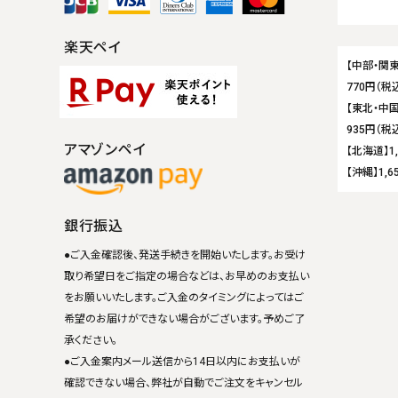
楽天ペイ
【中部・関東
770円（税
【東北・中国
935円（税
アマゾンペイ
【北海道】1
【沖縄】1,6
銀行振込
●ご入金確認後、発送手続きを開始いたします。お受け
取り希望日をご指定の場合などは、お早めのお支払い
をお願いいたします。ご入金のタイミングによってはご
希望のお届けができない場合がございます。予めご了
承ください。
●ご入金案内メール送信から14日以内にお支払いが
確認できない場合、弊社が自動でご注文をキャンセル