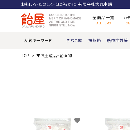
おもしろ・たのしく・ほがらかに。有限会社大丸本舗
全商品一覧
カ
ALL ITEMS
CA
人気キーワード
きなこ飴
抹茶飴
熱中症対策
ぶどう糖
TOP
>
▼お土産品・企画物
機能性キャンディ
ムカシナツカシ
favorite