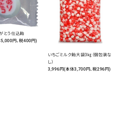
りがとう仕込飴
体5,000円、税400円)
いちごミルク飴大袋3㎏（個包装な
し）
3,996円(本体3,700円、税296円)