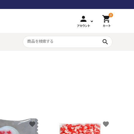
0
person
shopping_cart
アカウント
カート
search
和風豊かな味
カラフル組み飴
favorite
favorite