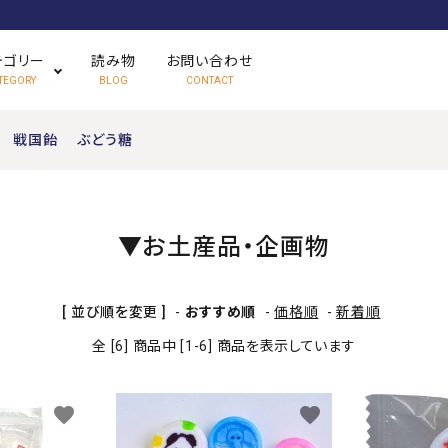
テゴリー
読み物
お問い合わせ
TEGORY
BLOG
CONTACT
戦国飴
ぶどう糖
さくっと食べられる飴
ハードキャンディ
▼お土産品・企画物
かんで食べられる飴
フルーツキャンディ
[ 並び順を変更 ]
-
おすすめ順
-
価格順
-
新着順
期間限定販売
お土産品・企画品
全 [6] 商品中 [1-6] 商品を表示しています
favorite
favorite