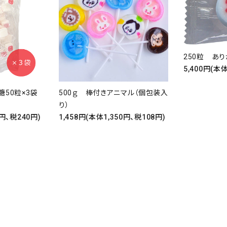
250粒 あ
5,400円(本
50粒×3袋
500ｇ 棒付きアニマル（個包装入
り）
0円、税240円)
1,458円(本体1,350円、税108円)