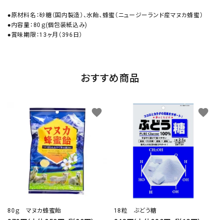
●原材料名：砂糖（国内製造）、水飴、蜂蜜（ニュージーランド産マヌカ蜂蜜）
●内容量：80ｇ(個包装紙込み)
●賞味期限：13ヶ月（396日）
おすすめ商品
favorite
favorite
80ｇ マヌカ蜂蜜飴
18粒 ぶどう糖