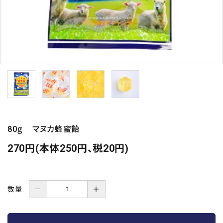
80ｇ マヌカ蜂蜜飴
270円(本体250円、税20円)
数量
－
＋