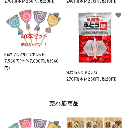
270円(本体250円、税20円)
248円(本体230円、税18円)
favorite
favorite
NEW クルクル(40本セット）
7,560円(本体7,000円、税560
円)
乳酸菌入りぶどう糖
270円(本体250円、税20円)
売れ筋商品
favorite
favorite