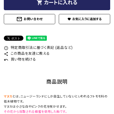
shopping_cart
カートに入れる
mail_outline
お問い合わせ
favorite
特定商取引法に基づく表記 (返品など)
error_outline
この商品を友達に教える
share
買い物を続ける
undo
商品説明
マヌカ
とは、ニュージーランドにしか自生していないといわれるフトモモ科の
低木植物です。
マヌカは小さな白やピンクの花を咲かせます。
その花から採取される蜂蜜を使用した飴です。