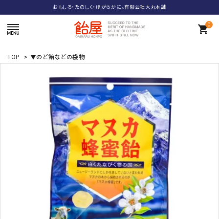
おもしろ・たのしく・ほがらかに。有限会社大丸本舗
0
shopping_cart
TOP
>
▼のど飴などの袋物