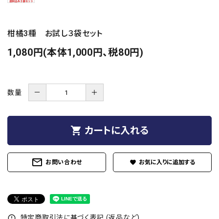
柑橘3種 お試し３袋セット
1,080円(本体1,000円、税80円)
数量
－
＋
shopping_cart
カートに入れる
mail_outline
お問い合わせ
favorite
特定商取引法に基づく表記 (返品など)
error_outline