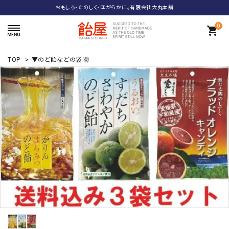
おもしろ・たのしく・ほがらかに。有限会社大丸本舗
0
shopping_cart
TOP
>
▼のど飴などの袋物