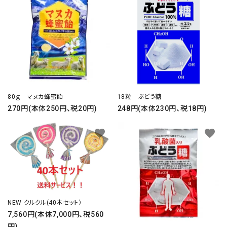
80ｇ マヌカ蜂蜜飴
18粒 ぶどう糖
270円(本体250円、税20円)
248円(本体230円、税18円)
favorite
favorite
NEW クルクル(40本セット）
7,560円(本体7,000円、税560
円)