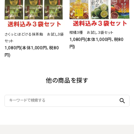
柑橘3種 お試し３袋セット
さくっとほどける抹茶飴 お試し3袋
1,080円(本体1,000円、税80
セット
円)
1,080円(本体1,000円、税80
円)
他の商品を探す
search