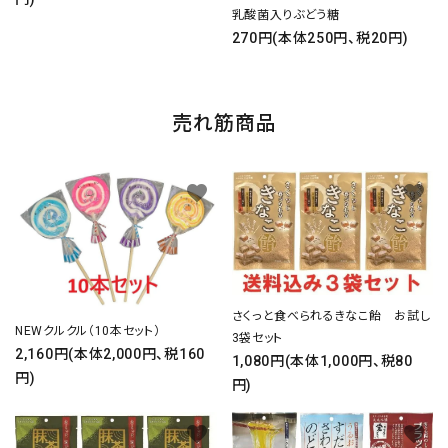
乳酸菌入りぶどう糖
270円(本体250円、税20円)
売れ筋商品
favorite
favorite
さくっと食べられるきなこ飴 お試し
NEWクルクル（10本セット）
3袋セット
2,160円(本体2,000円、税160
1,080円(本体1,000円、税80
円)
円)
favorite
favorite