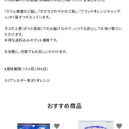
大丸本舗の人気商品、柑橘飴のお試し3袋パックが登場しました。
「かりん蜂蜜のど飴」、「すだちさわやかのど飴」、「ブラッドオレンジキャンデ
ィ」の1袋ずつが入っています。
ネコポス便（ポスト投函）でのお届けなので、いつでも安心してお受け取りい
ただけます。
お得な送料込みのセット価格です。
お気軽に、何度でもお試しいただけます。
●賞味期限：13ヶ月（396日）
※《アレルギー表示》オレンジ
おすすめ商品
favorite
favorite