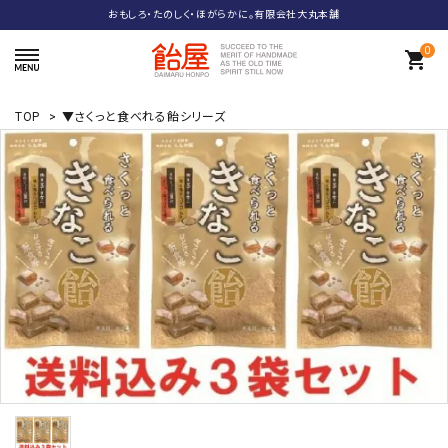
おもしろ・たのしく・ほがらかに。有限会社大丸本舗
0
shopping_cart
TOP
>
▼さくっと食べれる飴シリーズ