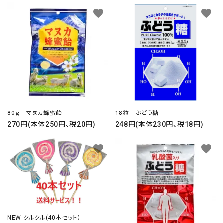
favorite
favorite
80ｇ マヌカ蜂蜜飴
18粒 ぶどう糖
270円(本体250円、税20円)
248円(本体230円、税18円)
favorite
favorite
NEW クルクル(40本セット）