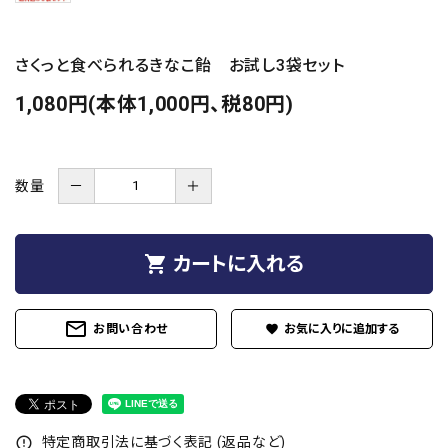
さくっと食べられるきなこ飴 お試し3袋セット
1,080円(本体1,000円、税80円)
数量
－
＋
shopping_cart
カートに入れる
mail_outline
お問い合わせ
favorite
特定商取引法に基づく表記 (返品など)
error_outline