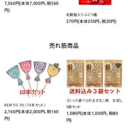
7,560円(本体7,000円、税560
円)
乳酸菌入りぶどう糖
270円(本体250円、税20円)
売れ筋商品
favorite
favorite
さくっと食べられるきなこ飴 お試し
NEWクルクル（10本セット）
3袋セット
2,160円(本体2,000円、税160
1,080円(本体1,000円、税80
円)
円)