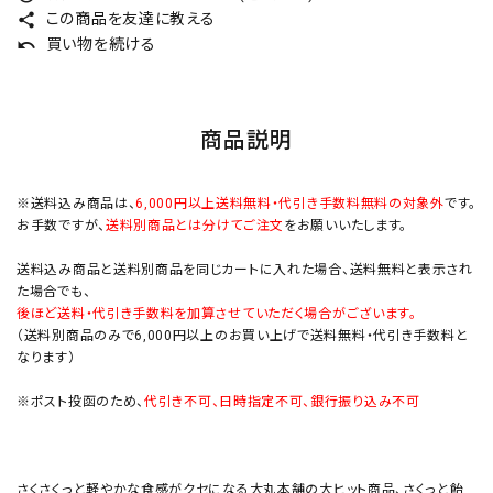
この商品を友達に教える
share
買い物を続ける
undo
商品説明
※送料込み商品は、
6,000円以上送料無料・代引き手数料無料の対象外
です。
お手数ですが、
送料別商品とは分けてご注文
をお願いいたします。
送料込み商品と送料別商品を同じカートに入れた場合、送料無料と表示され
た場合でも、
後ほど送料・代引き手数料を加算させていただく場合がございます。
（送料別商品のみで6,000円以上のお買い上げで送料無料・代引き手数料と
なります）
※ポスト投函のため、
代引き不可、日時指定不可、銀行振り込み不可
さくさくっと軽やかな食感がクセになる大丸本舗の大ヒット商品、さくっと飴