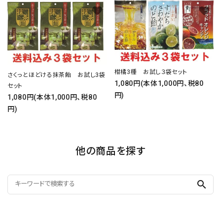
favorite
favorite
柑橘3種 お試し３袋セット
さくっとほどける抹茶飴 お試し3袋
1,080円(本体1,000円、税80
セット
円)
1,080円(本体1,000円、税80
円)
他の商品を探す
search