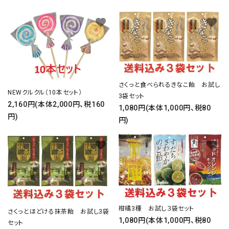
favorite
favorite
さくっと食べられるきなこ飴 お試し
NEWクルクル（10本セット）
3袋セット
2,160円(本体2,000円、税160
1,080円(本体1,000円、税80
円)
円)
favorite
favorite
柑橘3種 お試し３袋セット
さくっとほどける抹茶飴 お試し3袋
1,080円(本体1,000円、税80
セット