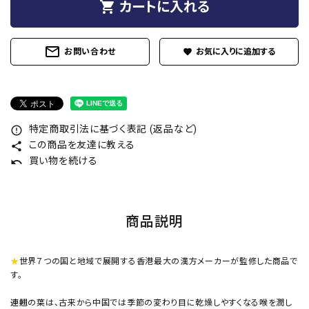
shopping_cart
カートに入れる
mail_outline
お問い合わせ
favorite
特定商取引法に基づく表記 (返品など)
error_outline
この商品を友達に教える
share
買い物を続ける
undo
商品説明
★
世界７つの国と地域で展開する香港最大の漢方メーカーが監修した商品で
す。
連翹
の葉は、古来から中国では季節の変わり目に乾燥しやすくなる喉を潤し