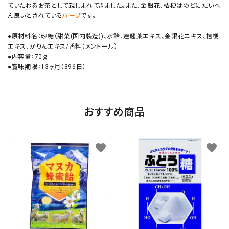
ていたわるお茶として親しまれてきました。また、
金銀花
、
桔梗
はのどにたいへ
ん良いとされている
ハーブ
です。
●原材料名：砂糖（甜菜(国内製造))、水飴、連翹葉エキス、金銀花エキス、桔梗
エキス、かりんエキス/香料（メントール）
●内容量：70ｇ
●賞味期限：13ヶ月（396日）
おすすめ商品
favorite
favorite