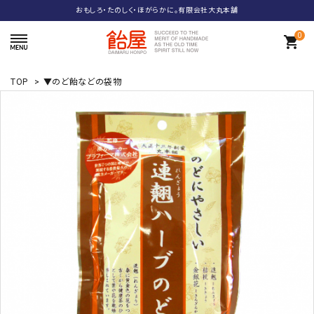
おもしろ・たのしく・ほがらかに。有限会社大丸本舗
0
shopping_cart
TOP
>
▼のど飴などの袋物