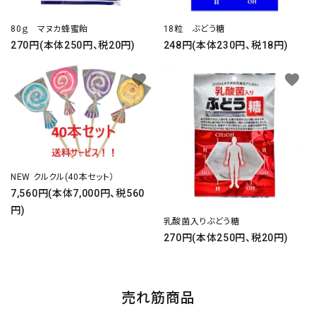
80ｇ マヌカ蜂蜜飴
18粒 ぶどう糖
270円(本体250円、税20円)
248円(本体230円、税18円)
favorite
favorite
NEW クルクル(40本セット）
7,560円(本体7,000円、税560
円)
乳酸菌入りぶどう糖
270円(本体250円、税20円)
売れ筋商品