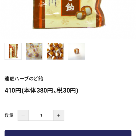
連翹ハーブのど飴
410円(本体380円、税30円)
数量
－
＋