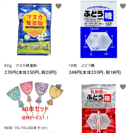
favorite
favorite
80ｇ マヌカ蜂蜜飴
18粒 ぶどう糖
270円(本体250円、税20円)
248円(本体230円、税18円)
favorite
favorite
NEW クルクル(40本セット）