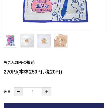
塩こん部長の梅飴
270円(本体250円、税20円)
数量
－
＋