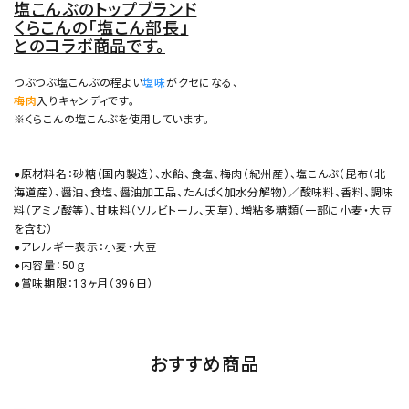
塩こんぶのトップブランド
くらこんの「塩こん部長」
とのコラボ商品です。
つぶつぶ塩こんぶの程よい
塩味
がクセになる、
梅肉
入りキャンディです。
※くらこんの塩こんぶを使用しています。
●原材料名：砂糖（国内製造）、水飴、食塩、梅肉（紀州産）、塩こんぶ（昆布（北
海道産）、醤油、食塩、醤油加工品、たんぱく加水分解物）／酸味料、香料、調味
料（アミノ酸等）、甘味料（ソルビトール、天草）、増粘多糖類（一部に小麦・大豆
を含む）
●アレルギー表示：小麦・大豆
●内容量：50ｇ
●賞味期限：13ヶ月（396日）
おすすめ商品