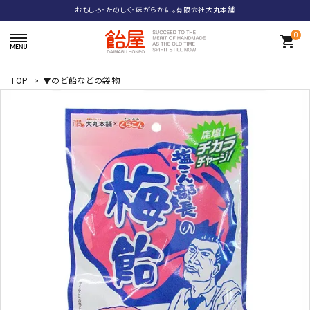
おもしろ・たのしく・ほがらかに。有限会社大丸本舗
0
shopping_cart
TOP
>
▼のど飴などの袋物