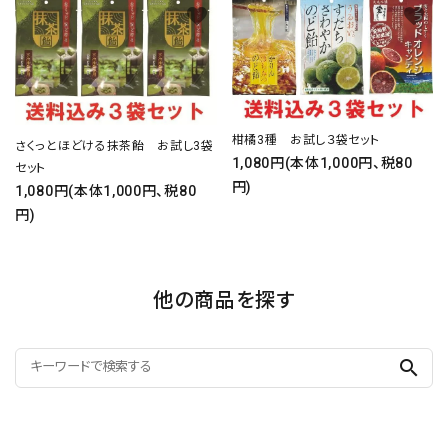
favorite
favorite
柑橘3種 お試し３袋セット
さくっとほどける抹茶飴 お試し3袋
1,080円(本体1,000円、税80
セット
円)
1,080円(本体1,000円、税80
円)
他の商品を探す
search