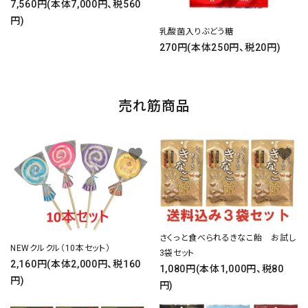
7,560円(本体7,000円、税560
円)
乳酸菌入りぶどう糖
270円(本体250円、税20円)
売れ筋商品
favorite
favorite
さくっと食べられるきなこ飴 お試し
NEWクルクル（10本セット）
3袋セット
2,160円(本体2,000円、税160
1,080円(本体1,000円、税80
円)
円)