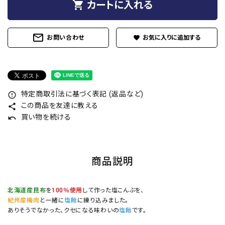
shopping_cart
カートに入れる
mail_outline
お問い合わせ
favorite
特定商取引法に基づく表記 (返品など)
error_outline
この商品を友達に教える
share
買い物を続ける
undo
商品説明
北海道産昆布
を
100％使用
して作った塩こんぶを、
紀州産梅肉
と一緒に
塩飴
に練り込みました。
ありそうでなかった、クセになる味わいの
塩飴
です。