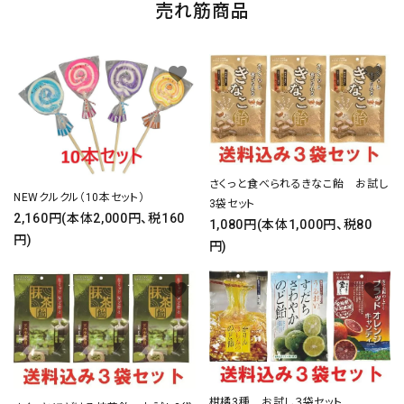
売れ筋商品
favorite
favorite
さくっと食べられるきなこ飴 お試し
NEWクルクル（10本セット）
3袋セット
2,160円(本体2,000円、税160
1,080円(本体1,000円、税80
円)
円)
favorite
favorite
柑橘3種 お試し３袋セット