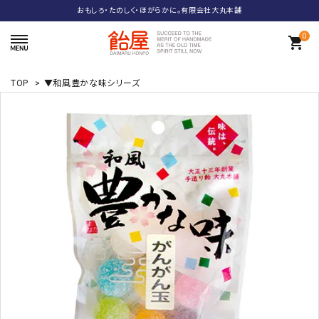
おもしろ・たのしく・ほがらかに。有限会社大丸本舗
0
shopping_cart
TOP
>
▼和風豊かな味シリーズ