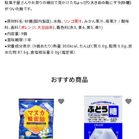
駄菓子屋さんやお祭りの縁日で見かけた
ちょっぴり大きめの飴
に
ザラ(砂糖)
がついた飴
です。
●原材料名：砂糖(国内製造)、水飴、
リンゴ果汁
、みかん果汁、苺果汁 / 酸味
料、香料（
オレンジ
、
大豆由来
)、着色料(赤3、黄4、黄5、青1)
●内容量：9個
●賞味期限：1年
●栄養成分表示:（9個あたり）熱量:350kcal、たんぱく質:0.0g、脂質:0.0g、炭
水化物:87.6g、食塩相当量:0.0g（推定値）
おすすめ商品
favorite
favorite