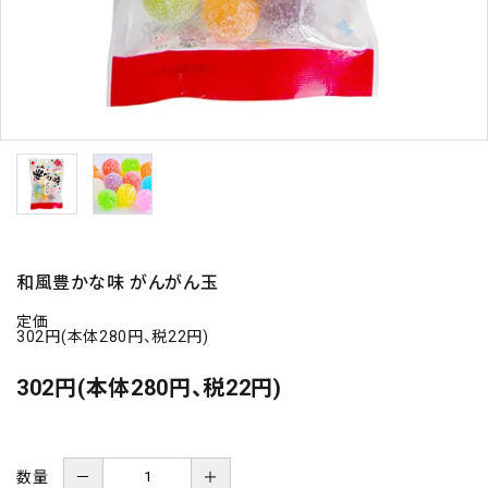
和風豊かな味 がんがん玉
定価
302円(本体280円、税22円)
302円(本体280円、税22円)
数量
－
＋