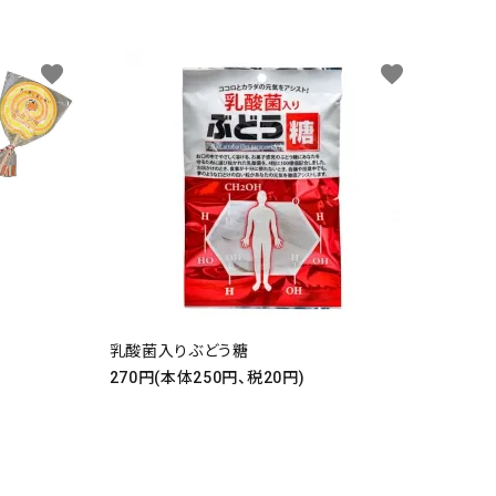
favorite
favorite
)
乳酸菌入りぶどう糖
270円(本体250円、税20円)