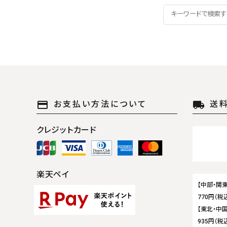
payment
local_shipping
お支払い方法について
送
クレジットカード
楽天ペイ
【中部・関東
770円（税
【東北・中国
935円（税