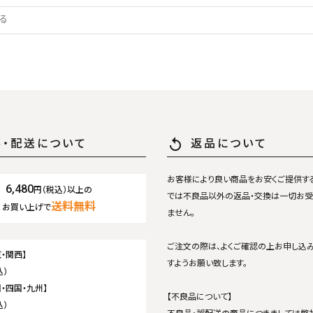
replay
料・配送について
返品について
お客様により良い商品をお安くご提供す
6,480
円（税込）以上の
では不良品以外の返品・交換は一切お受
送料無料
お買い上げで
ません。
ご注文の際は、よくご確認の上お申し込
・関西】
すようお願い致します。
込）
・四国・九州】
【不良品について】
込）