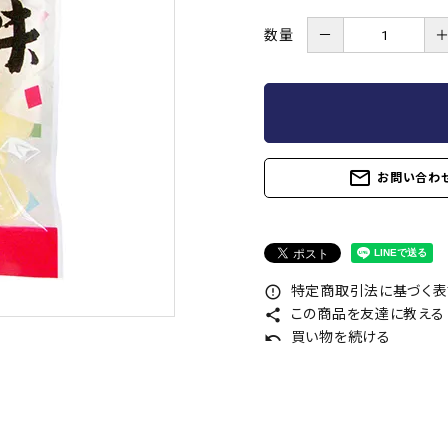
数量
－
mail_outline
お問い合わ
特定商取引法に基づく表記
error_outline
この商品を友達に教える
share
買い物を続ける
undo