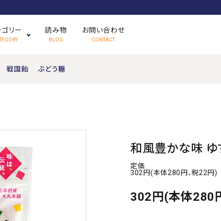
テゴリー
読み物
お問い合わせ
TEGORY
BLOG
CONTACT
戦国飴
ぶどう糖
さくっと食べられる飴
ハードキャンディ
かんで食べられる飴
フルーツキャンディ
和風豊かな味 ゆ
期間限定販売
定価
お土産品・企画品
302円(本体280円、税22円)
302円(本体280