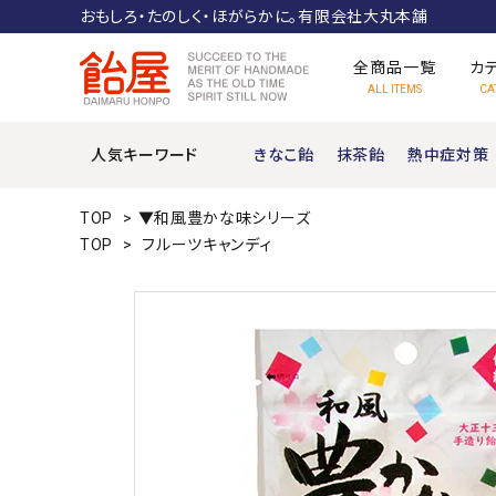
おもしろ・たのしく・ほがらかに。有限会社大丸本舗
全商品一覧
カ
ALL ITEMS
CA
人気キーワード
きなこ飴
抹茶飴
熱中症対策
ぶどう糖
TOP
>
▼和風豊かな味シリーズ
TOP
>
フルーツキャンディ
機能性キャンディ
ムカシナツカシ