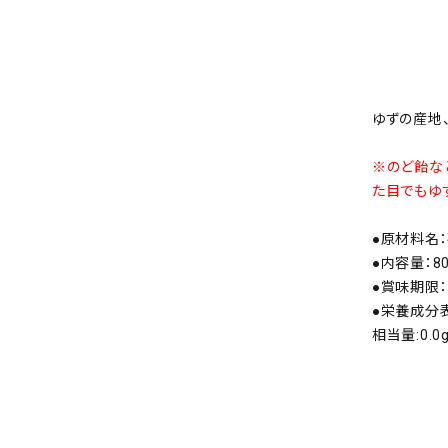
ゆずの産地
※のど飴な
た目でもゆ
●原材料名：
●内容量：8
●賞味期限：
●栄養成分表示
相当量:0.0