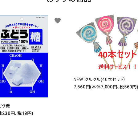
favorite
NEW クルクル(40本セット）
7,560円(本体7,000円、税560円
どう糖
体230円、税18円)