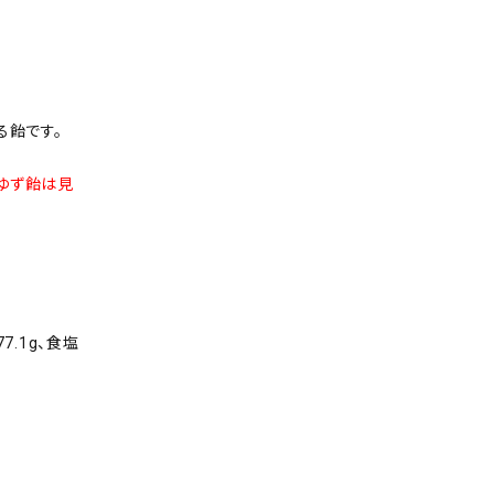
る飴です。
ゆず飴は見
77.1g、食塩