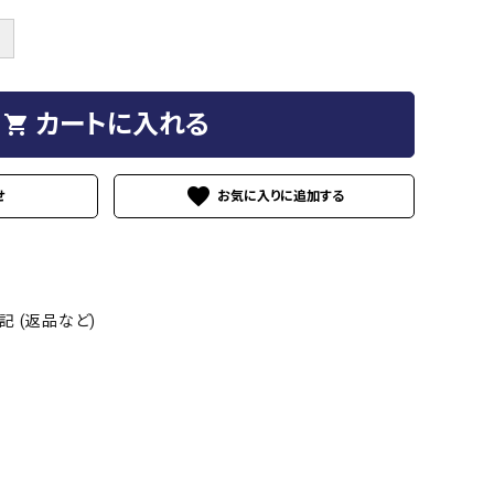
＋
カートに入れる
shopping_cart
favorite
せ
 (返品など)