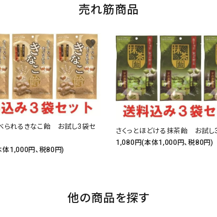
売れ筋商品
favorite
べられるきなこ飴 お試し3袋セ
さくっとほどける抹茶飴 お試し
1,080円(本体1,000円、税80円)
本体1,000円、税80円)
他の商品を探す