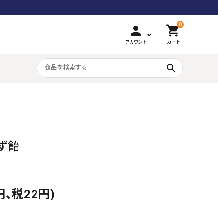
0
person
shopping_cart
アカウント
カート
search
和風豊かな味
カラフル組み飴
ず飴
円、税22円)