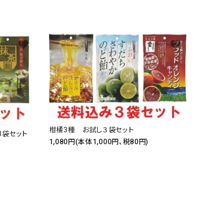
favorite
favorite
柑橘3種 お試し３袋セット
3袋セット
1,080円(本体1,000円、税80円)