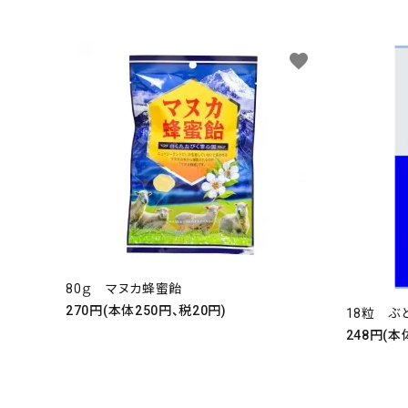
favorite
80ｇ マヌカ蜂蜜飴
270円(本体250円、税20円)
18粒 ぶ
248円(本