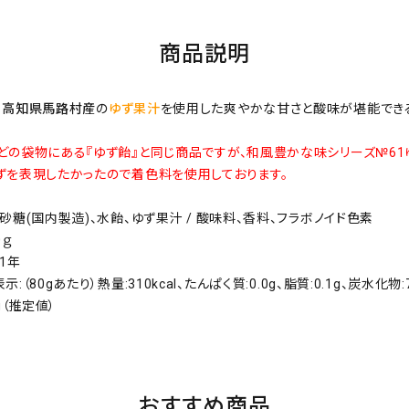
商品説明
、
高知県馬路村産
の
ゆず果汁
を使用した爽やかな甘さと酸味が堪能でき
どの袋物にある『ゆず飴』と同じ商品ですが、和風豊かな味シリーズ№61
ずを表現したかったので着色料を使用しております。
砂糖(国内製造)、水飴、ゆず果汁 / 酸味料、香料、フラボノイド色素
0ｇ
1年
:（80gあたり）熱量:310kcal、たんぱく質:0.0g、脂質:0.1g、炭水化物:
g（推定値）
おすすめ商品