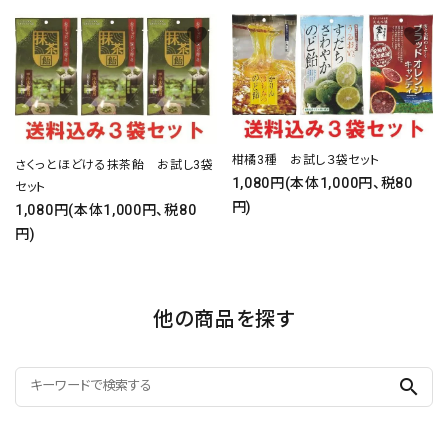
favorite
favorite
柑橘3種 お試し３袋セット
さくっとほどける抹茶飴 お試し3袋
1,080円(本体1,000円、税80
セット
円)
1,080円(本体1,000円、税80
円)
他の商品を探す
search