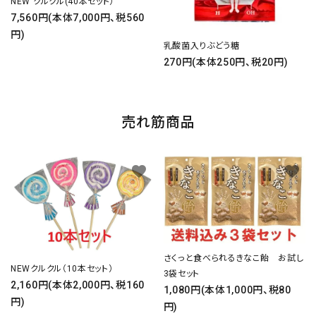
NEW クルクル(40本セット）
7,560円(本体7,000円、税560
円)
乳酸菌入りぶどう糖
270円(本体250円、税20円)
売れ筋商品
favorite
favorite
さくっと食べられるきなこ飴 お試し
NEWクルクル（10本セット）
3袋セット
2,160円(本体2,000円、税160
1,080円(本体1,000円、税80
円)
円)