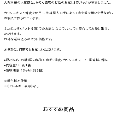
大丸本舗の人気商品、かりん蜂蜜のど飴のお試し3袋パックが登場しました。
カリンエキスと蜂蜜を使用し、熟練職人の手によって直火釜を用いた昔ながら
の製法で作られています。
ネコポス便（ポスト投函）でのお届けなので、いつでも安心してお受け取りい
ただけます。
お得な送料込みのセット価格です。
お気軽に、何度でもお試しいただけます。
●原材料名：砂糖（国内製造）、水飴、蜂蜜、カリンエキス / 酸味料、香料
●内容量：80ｇ/1袋
●賞味期限：13ヶ月（396日）
※着色料不使用
※《アレルギー表示》なし
おすすめ商品