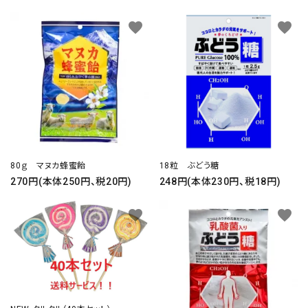
favorite
favorite
80ｇ マヌカ蜂蜜飴
18粒 ぶどう糖
270円(本体250円、税20円)
248円(本体230円、税18円)
favorite
favorite