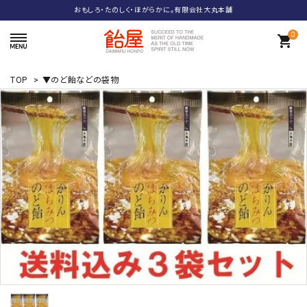
おもしろ・たのしく・ほがらかに。有限会社大丸本舗
0
shopping_cart
TOP
>
▼のど飴などの袋物