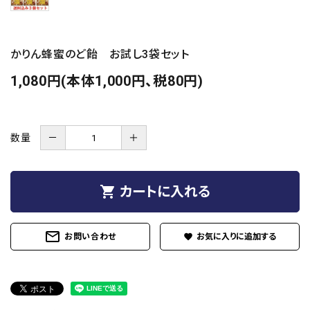
かりん蜂蜜のど飴 お試し3袋セット
1,080円(本体1,000円、税80円)
数量
－
＋
shopping_cart
カートに入れる
mail_outline
お問い合わせ
favorite